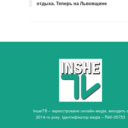
отдыха. Теперь на Львовщине
ІншеТВ – зареєстроване онлайн-медіа, виходить 
2014-го року. Ідентифікатор медіа – R40-05753