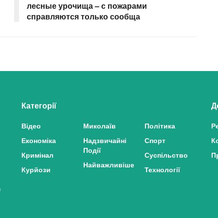
лесные урочища – с пожарами
справляются только сообща
Категорії
Д
Відео
Миколаїв
Політика
Р
Економіка
Надзвичайні
Спорт
К
Події
Кримінал
Суспільство
П
Найважливіше
Курйози
Технології
з