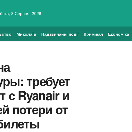
бота, 8 Серпня, 2026
ьство
Миколаїв
Надзвичайні події
Кримінал
Економіка
на
ры: требует
 с Ryanair и
й потери от
 билеты