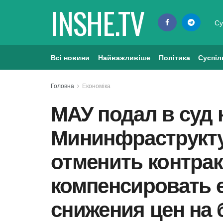
INSHE.TV
Су
Всі новини
Найважливіше
Політика
Суспіл
Головна
Економіка
МАУ подал в суд 
Мининфраструкту
отменить контракт
компенсировать е
снижения цен на