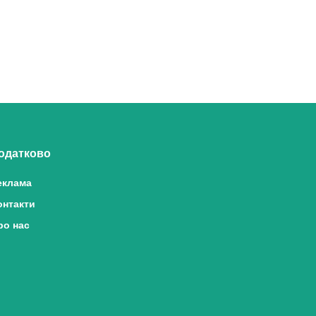
одатково
еклама
онтакти
ро нас