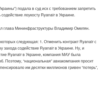
аины”) подала в суд иск с требованием запретить
содействие лоукосту Ryanair в Украине.
сал глава Мининфраструктуры Владимир Омелян.
 которых следующая: 1. Отменить контракт Ryanair с
у захода содействие Ryanair в Украине. Ну, и
ятие Ryanair в Украине, компания МАУ была
б. Поэтому, “национальная” авиакомпания просит
пенсировало им десятки миллионов гривен “потерь”,