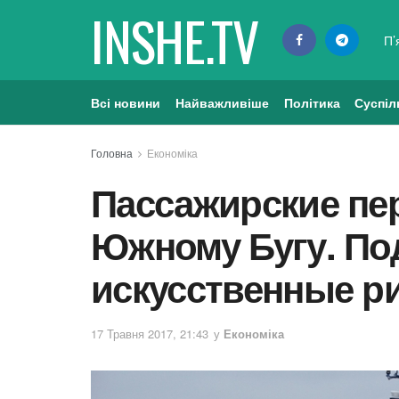
INSHE.TV
П’
Всі новини
Найважливіше
Політика
Суспіл
Головна
Економіка
Пассажирские пер
Южному Бугу. По
искусственные 
17 Травня 2017, 21:43
у
Економіка