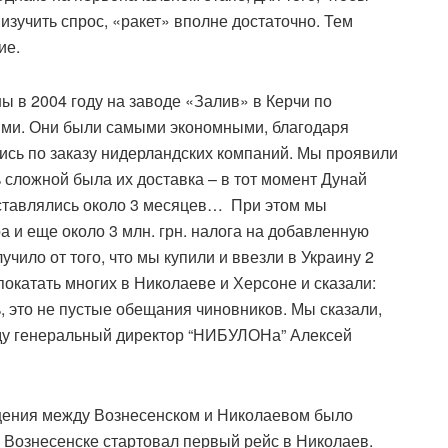
изучить спрос, «ракет» вполне достаточно. Тем
ие.
ы в 2004 году на заводе «Залив» в Керчи по
ями. Они были самыми экономными, благодаря
лись по заказу нидерландских компаний. Мы проявили
ь сложной была их доставка – в тот момент Дунай
оставлялись около 3 месяцев… При этом мы
а и еще около 3 млн. грн. налога на добавленную
лучило от того, что мы купили и ввезли в Украину 2
покатать многих в Николаеве и Херсоне и сказали:
ть, это не пустые обещания чиновников. Мы сказали,
воду генеральный директор “НИБУЛОНа” Алексей
щения между Вознесенском и Николаевом было
 в Вознесенске стартовал первый рейс в Николаев.