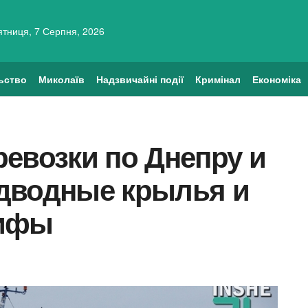
ятниця, 7 Серпня, 2026
ьство
Миколаїв
Надзвичайні події
Кримінал
Економіка
евозки по Днепру и
дводные крылья и
рифы