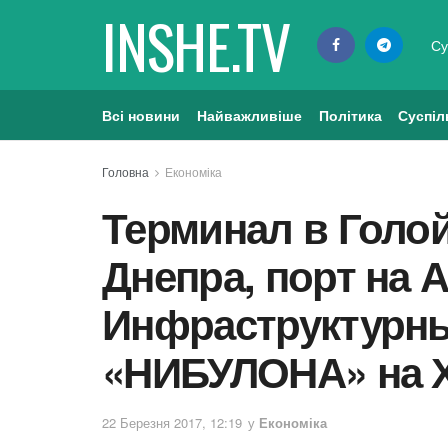
INSHE.TV
Су
Всі новини
Найважливіше
Політика
Суспіл
Головна
Економіка
Терминал в Голой
Днепра, порт на 
Инфраструктурн
«НИБУЛОНА» на 
22 Березня 2017, 12:19
у
Економіка