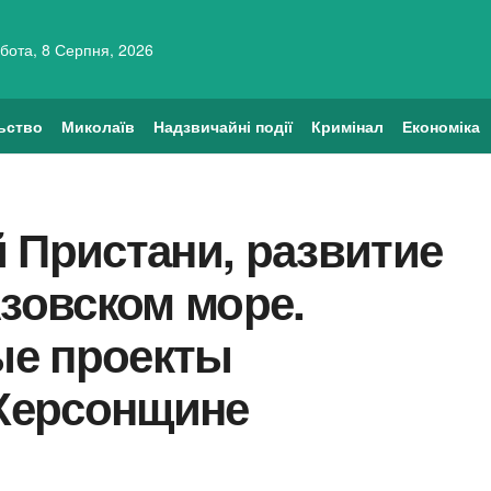
бота, 8 Серпня, 2026
ьство
Миколаїв
Надзвичайні події
Кримінал
Економіка
 Пристани, развитие
Азовском море.
ые проекты
Херсонщине