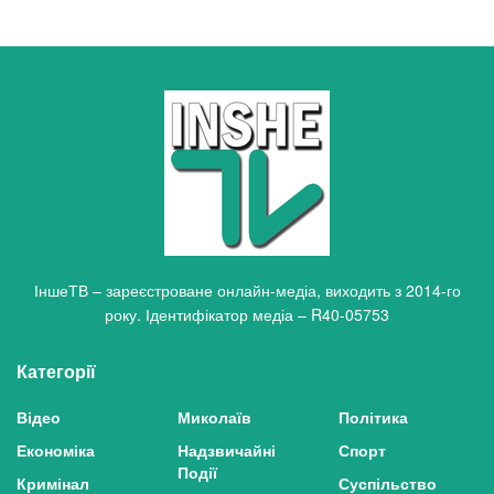
ІншеТВ – зареєстроване онлайн-медіа, виходить з 2014-го
року. Ідентифікатор медіа – R40-05753
Категорії
Відео
Миколаїв
Політика
Економіка
Надзвичайні
Спорт
Події
Кримінал
Суспільство