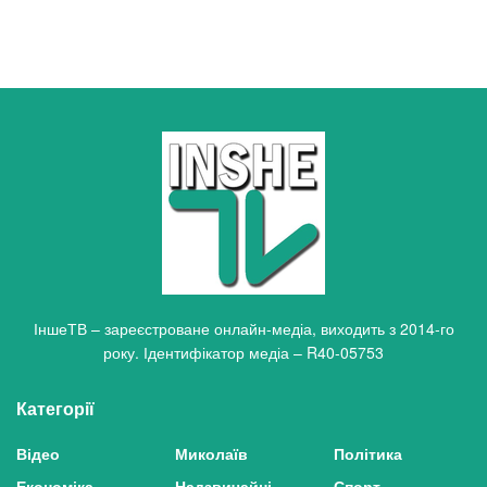
ІншеТВ – зареєстроване онлайн-медіа, виходить з 2014-го
року. Ідентифікатор медіа – R40-05753
Категорії
Відео
Миколаїв
Політика
Економіка
Надзвичайні
Спорт