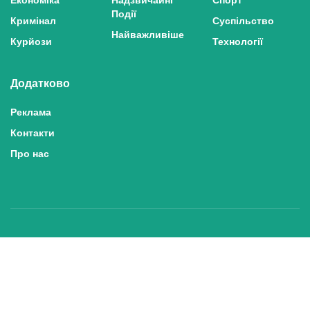
Події
Кримінал
Суспільство
Найважливіше
Курйози
Технології
Додатково
Реклама
Контакти
Про нас
Політика конфіденційності та захисту персональних даних
Політика користування сайтом
Правила використання матеріалів сайту
© 2025 inshe.tv