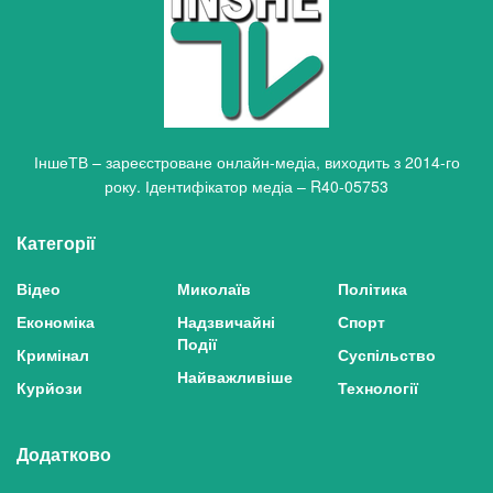
ІншеТВ – зареєстроване онлайн-медіа, виходить з 2014-го
року. Ідентифікатор медіа – R40-05753
Категорії
Відео
Миколаїв
Політика
Економіка
Надзвичайні
Спорт
Події
Кримінал
Суспільство
Найважливіше
Курйози
Технології
Додатково