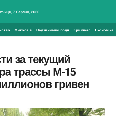
ятниця, 7 Серпня, 2026
ьство
Миколаїв
Надзвичайні події
Кримінал
Економіка
ти за текущий
ра трассы М-15
миллионов гривен