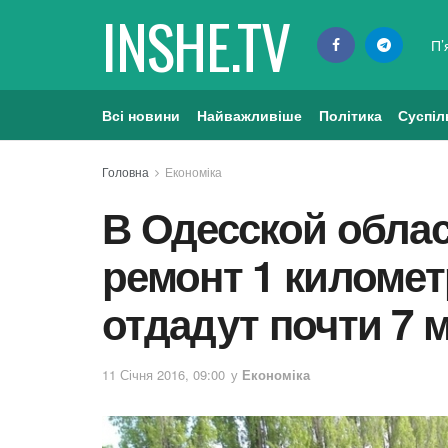
INSHE.TV
П’
Всі новини
Найважливіше
Політика
Суспіл
Головна
Економіка
В Одесской облас
ремонт 1 километ
отдадут почти 7 
11 Січня 2016, 09:00
у
Економіка