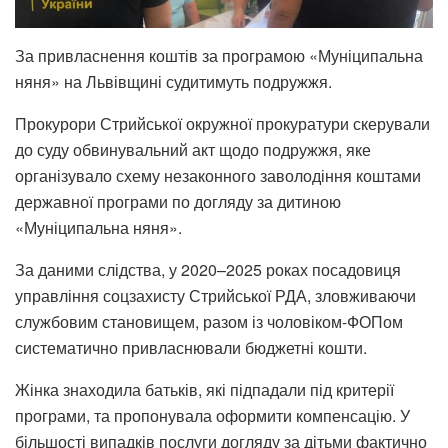
За привласнення коштів за програмою «Муніципальна
няня» на Львівщині судитимуть подружжя.
Прокурори Стрийської окружної прокуратури скерували
до суду обвинувальний акт щодо подружжя, яке
організувало схему незаконного заволодіння коштами
державної програми по догляду за дитиною
«Муніципальна няня».
За даними слідства, у 2020–2025 роках посадовиця
управління соцзахисту Стрийської РДА, зловживаючи
службовим становищем, разом із чоловіком-ФОПом
систематично привласнювали бюджетні кошти.
Жінка знаходила батьків, які підпадали під критерії
програми, та пропонувала оформити компенсацію. У
більшості випадків послуги догляду за дітьми фактично