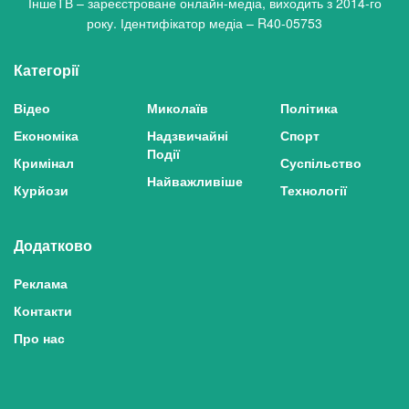
ІншеТВ – зареєстроване онлайн-медіа, виходить з 2014-го
року. Ідентифікатор медіа – R40-05753
Категорії
Відео
Миколаїв
Політика
Економіка
Надзвичайні
Спорт
Події
Кримінал
Суспільство
Найважливіше
Курйози
Технології
Додатково
Реклама
Контакти
Про нас