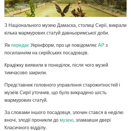
З Національного музею Дамаска, столиці Сирії, викрали
кілька мармурових статуй давньоримської доби.
Як
передає
Укрінформ, про це повідомляє
AP
з
посиланням на сирійських посадовців.
Крадіжку виявили в понеділок, після чого музей
тимчасово закрили.
Представник головного управління старожитностей і
музеїв Сирії уточнив, що було викрадено шість
мармурових статуй.
За словами іншого посадовця, злочин стався в неділю
вночі, злодії проникли до
музею
, зламавши двері
Класичного відділу.