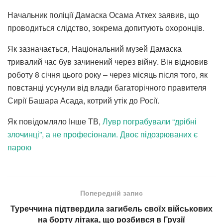
Начальник поліції Дамаска Осама Аткех заявив, що
проводиться слідство, зокрема допитують охоронців.
Як зазначається, Національний музей Дамаска
тривалий час був зачинений через війну. Він відновив
роботу 8 січня цього року – через місяць після того, як
повстанці усунули від влади багаторічного правителя
Сирії Башара Асада, котрий утік до Росії.
Як повідомляло Інше ТВ,
Лувр пограбували “дрібні
злочинці”, а не професіонали. Двоє підозрюваних є
парою
Попередній запис
Туреччина підтвердила загибель своїх військових
на борту літака, що розбився в Грузії