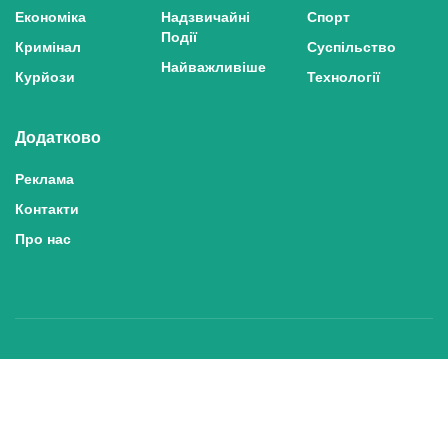
Економіка
Надзвичайні
Спорт
Події
Кримінал
Суспільство
Найважливіше
Курйози
Технології
Додатково
Реклама
Контакти
Про нас
Політика конфіденційності та захисту персональних даних
Політика користування сайтом
Правила використання матеріалів сайту
© 2025 inshe.tv