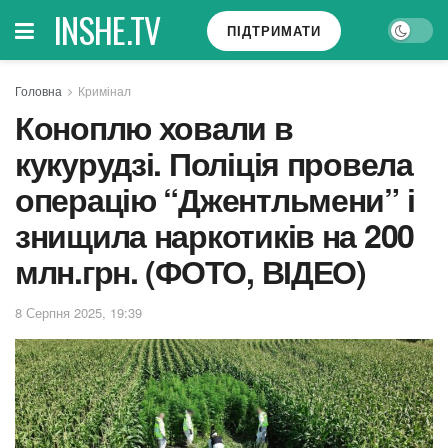
INSHE.TV
ПІДТРИМАТИ
Головна
Кримінал
Коноплю ховали в
кукурудзі. Поліція провела
операцію “Джентльмени” і
знищила наркотиків на 200
млн.грн. (ФОТО, ВІДЕО)
8 Серпня 2025, 19:39