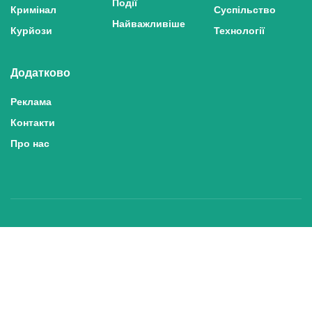
Події
Кримінал
Суспільство
Найважливіше
Курйози
Технології
Додатково
Реклама
Контакти
Про нас
Політика конфіденційності та захисту персональних даних
Політика користування сайтом
Правила використання матеріалів сайту
© 2025 inshe.tv