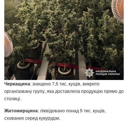
Черкащина
: знищено 7,5 тис. кущів, викрито
організовану групу, яка доставляла продукцію прямо до
столиці.
Житомирщина
: ліквідовано понад 5 тис. кущів,
схованих серед кукурудзи.