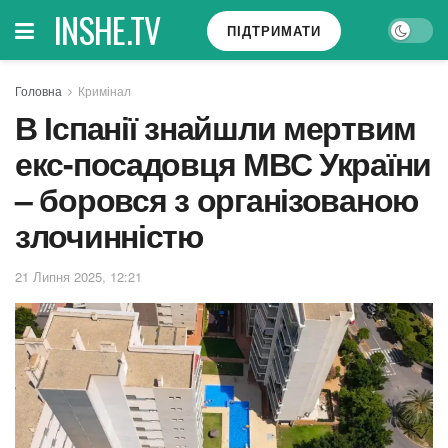
INSHE.TV
ПІДТРИМАТИ
Головна
Кримінал
В Іспанії знайшли мертвим
екс-посадовця МВС України
– боровся з організованою
злочинністю
21 Липня 2025, 12:21