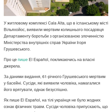
У житловому комплексі Cala Alta, що в іспанському місті
Вільяхойос, виявили мертвим колишнього посадовця
Департаменту боротьби з організованою злочинністю
Міністерства внутрішніх справ України Ігоря
Грушевського.
Про це
пише
El Español, покликаючись на власні
джерела.
За даними видання, 61-річного Грушевського мертвим
у басейні. Сусіди, які виявили чоловіка, намагалися
його врятувати, однак безуспішно.
Як пише El Español, на тілі українця не було жодних
ознак фізичних травм. Сусіди чоловіка припускають, що