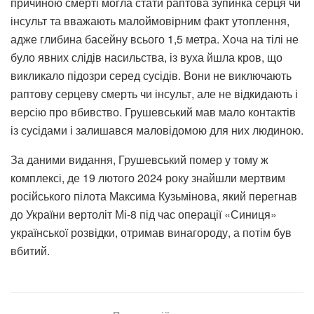
причиною смерті могла стати раптова зупинка серця чи
інсульт та вважають малоймовірним факт утоплення,
адже глибина басейну всього 1,5 метра. Хоча на тілі не
було явних слідів насильства, із вуха йшла кров, що
викликало підозри серед сусідів. Вони не виключають
раптову серцеву смерть чи інсульт, але не відкидають і
версію про вбивство. Грушевський мав мало контактів
із сусідами і залишався маловідомою для них людиною.
За даними видання, Грушевський помер у тому ж
комплексі, де 19 лютого 2024 року знайшли мертвим
російського пілота Максима Кузьмінова, який перегнав
до України вертоліт Мі-8 під час операції «Синиця»
української розвідки, отримав винагороду, а потім був
вбитий.