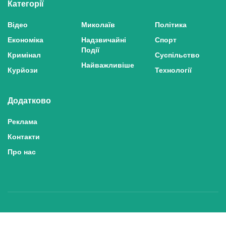
Категорії
Відео
Миколаїв
Політика
Економіка
Надзвичайні
Спорт
Події
Кримінал
Суспільство
Найважливіше
Курйози
Технології
Додатково
Реклама
Контакти
Про нас
Політика конфіденційності та захисту персональних даних
Політика користування сайтом