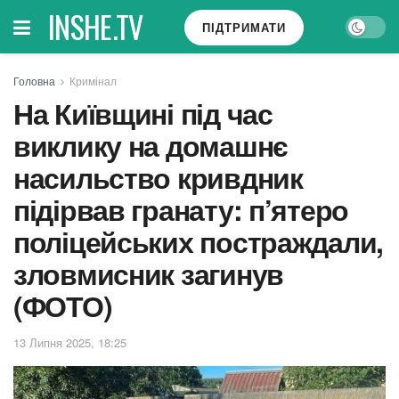
INSHE.TV
ПІДТРИМАТИ
Головна
Кримінал
На Київщині під час
виклику на домашнє
насильство кривдник
підірвав гранату: п’ятеро
поліцейських постраждали,
зловмисник загинув
(ФОТО)
13 Липня 2025, 18:25