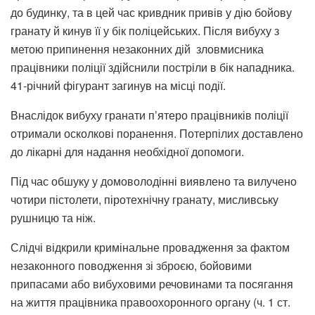
до будинку, та в цей час кривдник привів у дію бойову
гранату й кинув її у бік поліцейських. Після вибуху з
метою припинення незаконних дій зловмисника
працівники поліції здійснили постріли в бік нападника.
41-річний фігурант загинув на місці події.
Внаслідок вибуху гранати п’ятеро працівників поліції
отримали осколкові поранення. Потерпілих доставлено
до лікарні для надання необхідної допомоги.
Під час обшуку у домоволодінні виявлено та вилучено
чотири пістолети, піротехнічну гранату, мисливську
рушницю та ніж.
Слідчі відкрили кримінальне провадження за фактом
незаконного поводження зі зброєю, бойовими
припасами або вибуховими речовинами та посягання
на життя працівника правоохоронного органу (ч. 1 ст.