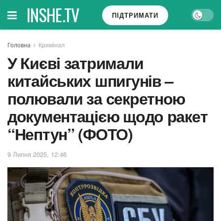
INSHE.TV
ПІДТРИМАТИ
Головна
Кримінал
У Києві затримали
китайських шпигунів –
полювали за секретною
документацією щодо ракет
“Нептун” (ФОТО)
9 Липня 2025, 12:46