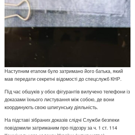
Наступним етапом було затримано його батька, який
мав передати секретні відомості до спецслужб КНР.
Під час обшуків у обох фігурантів вилучено телефони із
доказами їхнього листування між собою, де вони
координують свою шпигунську діяльність.
На підставі зібраних доказів слідчі Служби безпеки
повідомили затриманим про підозру за ч. 1 ст. 114