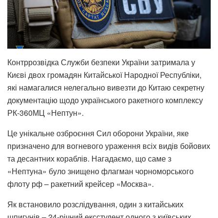
Контррозвідка Служби безпеки України затримала у
Києві двох громадян Китайської Народної Республіки,
які намагалися нелегально вивезти до Китаю секретну
документацію щодо українського ракетного комплексу
РК-360МЦ «Нептун».
Це унікальне озброєння Сил оборони України, яке
призначено для вогневого ураження всіх видів бойових
та десантних кораблів. Нагадаємо, що саме з
«Нептуна» було знищено флагман чорноморського
флоту рф – ракетний крейсер «Москва».
Як встановило розслідування, один з китайських
шпигунів – 24-річний ексстудент одного з київських