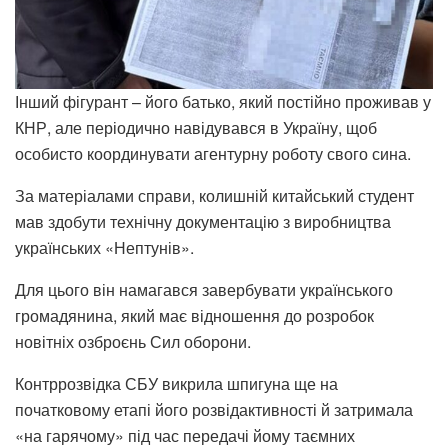
Інший фігурант – його батько, який постійно проживав у
КНР, але періодично навідувався в Україну, щоб
особисто координувати агентурну роботу свого сина.
За матеріалами справи, колишній китайський студент
мав здобути технічну документацію з виробництва
українських «Нептунів».
Для цього він намагався завербувати українського
громадянина, який має відношення до розробок
новітніх озброєнь Сил оборони.
Контррозвідка СБУ викрила шпигуна ще на
початковому етапі його розвідактивності й затримала
«на гарячому» під час передачі йому таємних