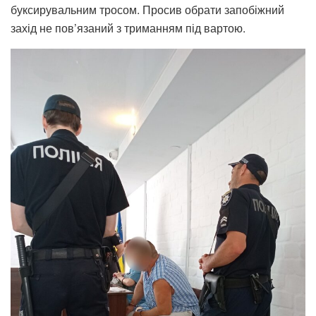
буксирувальним тросом. Просив обрати запобіжний
захід не пов’язаний з триманням під вартою.