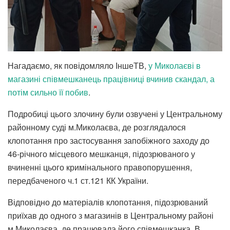
Нагадаємо, як повідомляло ІншеТВ,
у Миколаєві в
магазині співмешканець працівниці вчинив скандал, а
потім сильно її побив
.
Подробиці цього злочину були озвучені у Центральному
районному суді м.Миколаєва, де розглядалося
клопотання про застосування запобіжного заходу до
46-річного місцевого мешканця, підозрюваного у
вчиненні цього кримінального правопорушення,
передбаченого ч.1 ст.121 КК України.
Відповідно до матеріалів клопотання, підозрюваний
приїхав до одного з магазинів в Центральному районі
м.Миколаєва, де працювала його співмешканка. В