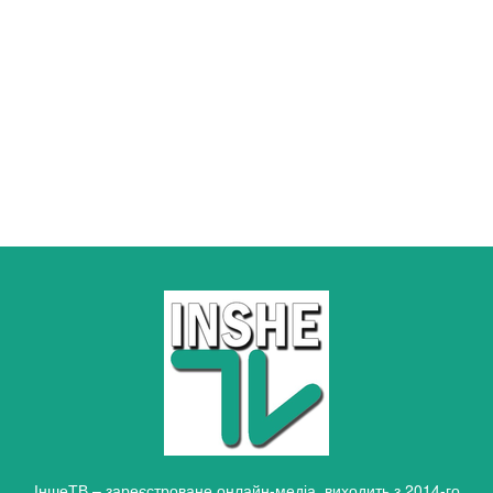
ІншеТВ – зареєстроване онлайн-медіа, виходить з 2014-го