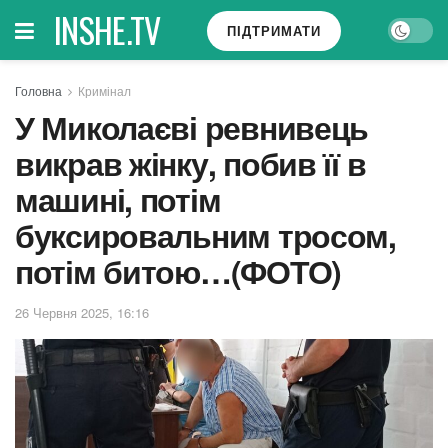
INSHE.TV
ПІДТРИМАТИ
Головна
Кримінал
У Миколаєві ревнивець
викрав жінку, побив її в
машині, потім
буксировальним тросом,
потім битою…(ФОТО)
26 Червня 2025, 16:16