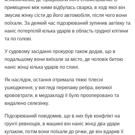
приміщенні між ними відбулась сварка, в ході якої він
змусив жінку сісти до його автомобіля, після чого вони
поїхали. За деякий час підозрюваний зупинив автівку та
наніс потерпілій кілька ударів в область грудної клітини
та по голові.
У судовому засіданні прокурор також додав, що в
подальшому вони виїхали за місто, де чоловік битою
наніс жінці кілька ударів по спині.
Як наслідок, остання отримала тяжкі тілесні
ушкодження, у вигляді переламу ребра, великої
крововтрати, в медзакладі її було прооперовано та
видалено селезінку.
Підозрюваний повідомив, що в них був конфлікт на
грунті ревнощів, в машині він наніс жінці два удари
кулаком, потім вони поїхали до річки, де він вдарив її