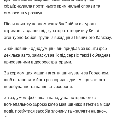
сфабрикувала проти нього кримінальні справи та
оголосила у розшук.
Після початку повномасштабної війни фігурант
отримав завдання від куратора: створити у Києві
агентурно-бойові групи із вихідців з Північного Кавказу.
Знайшовши «однодумців» він придбав за кошти фсб
декілька авто, замаскував їх під сервіс таксі і обладнав
прихованими відеореєстраторами.
За кермом цих машин агенти шпигували за Гордоном,
щоб встановити його розпорядок дня, місця частого
перебування та наявність охорони.
За задумом фсб, після нападу на потерпілого з
вогнепальною зброєю кілер мав швидко втекти з місця
події, позбутися засобів злочину та «залягти на дно».