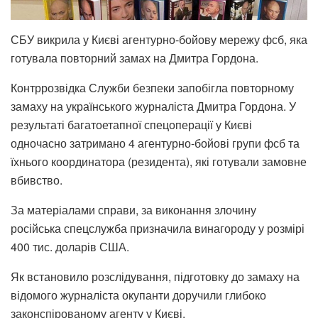
СБУ викрила у Києві агентурно-бойову мережу фсб, яка
готувала повторний замах на Дмитра Гордона.
Контррозвідка Служби безпеки запобігла повторному
замаху на українського журналіста Дмитра Гордона. У
результаті багатоетапної спецоперації у Києві
одночасно затримано 4 агентурно-бойові групи фсб та
їхнього координатора (резидента), які готували замовне
вбивство.
За матеріалами справи, за виконання злочину
російська спецслужба призначила винагороду у розмірі
400 тис. доларів США.
Як встановило розслідування, підготовку до замаху на
відомого журналіста окупанти доручили глибоко
законспірованому агенту у Києві.