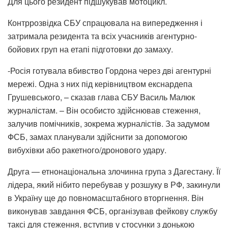
Для цього резидент підшукував мотоцикл.
Контррозвідка СБУ спрацювала на випередження і
затримала резидента та всіх учасників агентурно-
бойових груп на етапі підготовки до замаху.
-Росія готувала вбивство Гордона через дві агентурні
мережі. Одна з них під керівництвом екснардепа
Грушевського, – сказав глава СБУ Василь Малюк
журналістам. – Він особисто здійснював стеження,
залучив помічників, зокрема журналістів. За задумом
ФСБ, замах планували здійснити за допомогою
вибухівки або ракетного/дронового удару.
Друга — етнонаціональна злочинна група з Дагестану. Її
лідера, який нібито перебував у розшуку в РФ, закинули
в Україну ще до повномасштабного вторгнення. Він
виконував завдання ФСБ, організував фейкову службу
таксі для стеження, вступив у стосунки з донькою