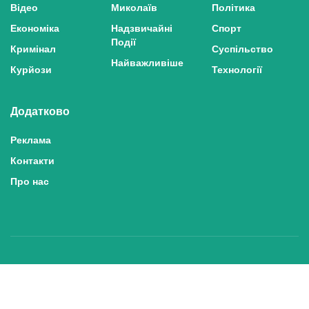
Відео
Миколаїв
Політика
Економіка
Надзвичайні
Спорт
Події
Кримінал
Суспільство
Найважливіше
Курйози
Технології
Додатково
Реклама
Контакти
Про нас
Політика конфіденційності та захисту персональних даних
Політика користування сайтом
Правила використання матеріалів сайту