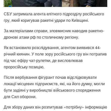
СБУ затримала агента елітного підрозділу російського
гру, який коригував ракетні удари по Київщині.
За матеріалами справи, зловмисник наводив ракетно-
дронові атаки рф по столичному регіону.
Як встановило розслідування, агентом виявився 44-
річний киянин. У поле зору російського гру він потрапив
під час ефіру чат-рулетки, де висловлював
проросійську позицію.
Після вербування фігурант почав відслідковувати
локації місцевих підприємств, які, на його думку, могли
бути задіяні у виробництві військового спорядження
для Сил оборони.
Для збору даних він розпитував «потрібну» інформацію