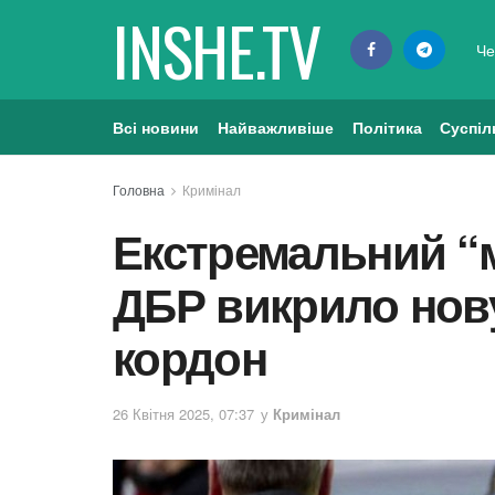
INSHE.TV
Че
Всі новини
Найважливіше
Політика
Суспіл
Головна
Кримінал
Екстремальний “
ДБР викрило нову
кордон
26 Квітня 2025, 07:37
у
Кримінал