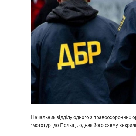
Начальник відділу одного з правоохоронних ор
“мототур” до Польщі, однак його схему викрил