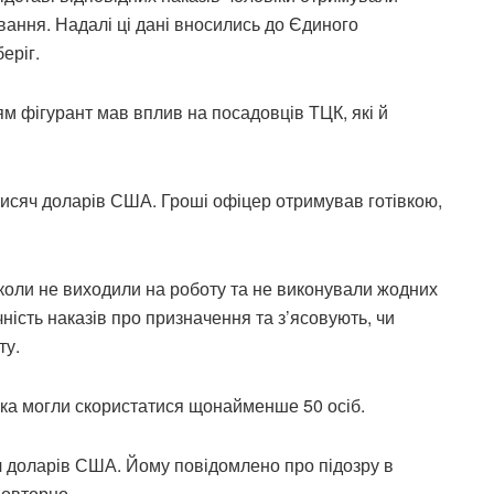
вання. Надалі ці дані вносились до Єдиного
еріг.
 фігурант мав вплив на посадовців ТЦК, які й
0 тисяч доларів США. Гроші офіцер отримував готівкою,
коли не виходили на роботу та не виконували жодних
чність наказів про призначення та з’ясовують, чи
ту.
ика могли скористатися щонайменше 50 осіб.
ч доларів США. Йому повідомлено про підозру в
повторно.