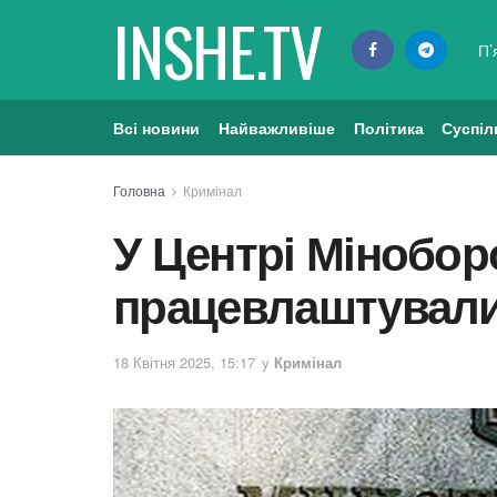
INSHE.TV
П’
Всі новини
Найважливіше
Політика
Суспіл
Головна
Кримінал
У Центрі Мінобор
працевлаштували
18 Квітня 2025, 15:17
у
Кримінал