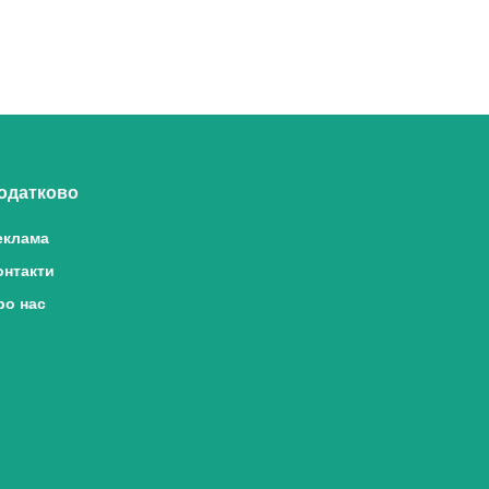
одатково
еклама
онтакти
ро нас