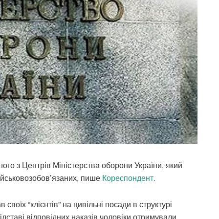
ого з Центрів Міністерства оборони України, який
ійськовозобов’язаних, пише
Кореспондент.
своїх “клієнтів” на цивільні посади в структурі
ідставі відповідних наказів чоловіки отримували