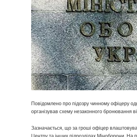
Повідомлено про підозру чинному офіцеру одн
організував схему незаконного бронювання в
Зазначається, що за гроші офіцер влаштовував 
Центру та інших підрозділах Міноборони. На п