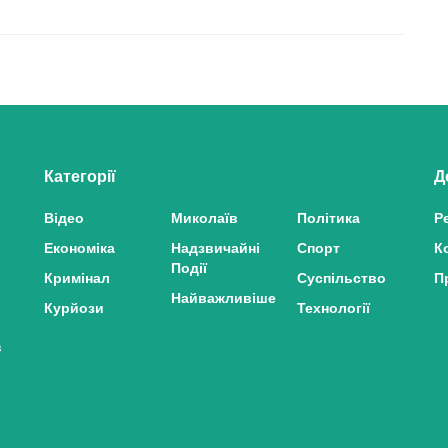
Категорії
Д
Відео
Миколаїв
Політика
Р
Економіка
Надзвичайні
Спорт
К
Події
Кримінал
Суспільство
П
Найважливіше
Курйози
Технології
з