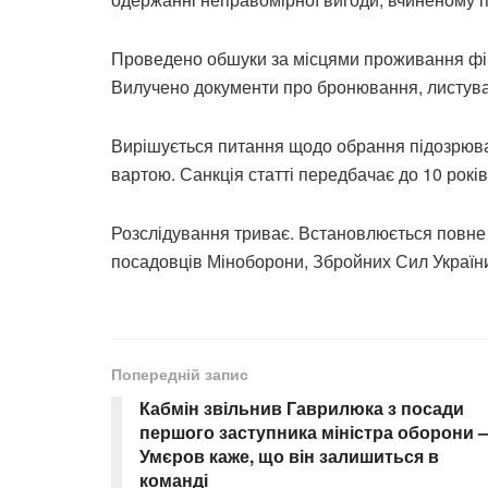
Проведено обшуки за місцями проживання фігур
Вилучено документи про бронювання, листуван
Вирішується питання щодо обрання підозрюва
вартою. Санкція статті передбачає до 10 рокі
Розслідування триває. Встановлюється повне 
посадовців Міноборони, Збройних Сил України
Попередній запис
Кабмін звільнив Гаврилюка з посади
першого заступника міністра оборони –
Умєров каже, що він залишиться в
команді