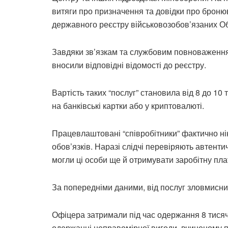
витяги про призначення та довідки про броню
державного реєстру військовозобов’язаних Об
Завдяки зв’язкам та службовим повноваженням
вносили відповідні відомості до реєстру.
Вартість таких “послуг” становила від 8 до 1
на банківські картки або у криптовалюті.
Працевлаштовані “співробітники” фактично ні
обов’язків. Наразі слідчі перевіряють автенти
могли ці особи ще й отримувати заробітну пла
За попередніми даними, від послуг зловмисн
Офіцера затримали під час одержання 8 тися
одержанні неправомірної вигоди, вчиненому 