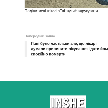
ПоділитисяLinkedinТвітнутиНадрукувати
Попередній запис
Папі було настільки зле, що лікарі
думали припинити лікування і дати йо
спокійно померти