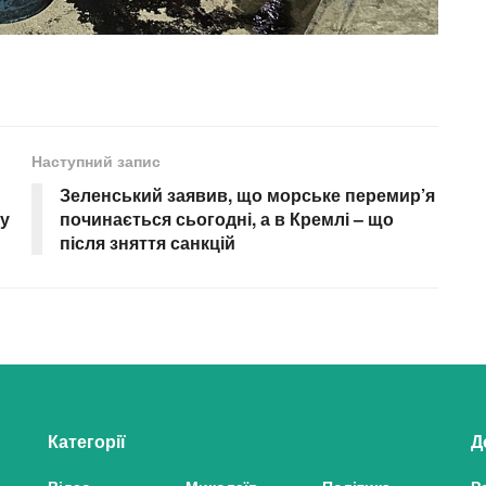
Наступний запис
Зеленський заявив, що морське перемир’я
му
починається сьогодні, а в Кремлі – що
після зняття санкцій
Категорії
Д
Відео
Миколаїв
Політика
Р