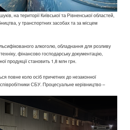
ків, на території Київської та Рівненської областей,
ицтва, у транспортних засобах та за місцем
фальсифікованого алкоголю, обладнання для розливу
у техніку, фінансово господарську документацію,
ої продукції становить 1,8 млн грн.
ся повне коло осіб причетних до незаконної
 співробітники СБУ. Процесуальне керівництво –