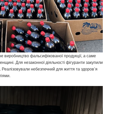
ве виробництво фальсифікованої продукції, а саме
ненщині. Для незаконної діяльності фігуранти закупили
. Реалізовували небезпечний для життя та здоров’я
тіями.