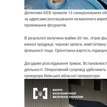
Детективи БЕБ провели 13 санкціонованих обшу
за адресами розташування незаконного виробн
проживання фігурантів.
В результаті вилучено майже 20 тис. літрів 
винної продукції, чорнові записи, комп’ютерн
флешносії тощо. Орієнтовна вартість підакцизн
Досудове розслідування триває. Встановлюєть
діяльності. Оперативний супровід здійснюють
прокурори Київської обласної прокуратури.