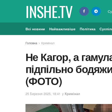
INSHE.TV
Су
Всі новини
Найважливіше
Політика
Суспіл
Головна
Кримінал
Не Кагор, а гаму
підпільно бодяжи
(ФОТО)
25 Березня 2025, 18:41
у
Кримінал