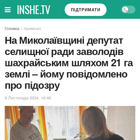
INSHE.TV
ПІДТРИМАТИ
Головна
Кримінал
На Миколаївщині депутат
селищної ради заволодів
шахрайським шляхом 21 га
землі – йому повідомлено
про підозру
8 Листопада 2024, 16:46