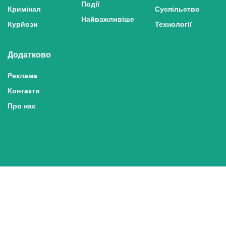
Події
Кримінал
Суспільство
Найважливіше
Курйози
Технології
Додатково
Реклама
Контакти
Про нас
Політика конфіденційності та захисту персональних даних
Політика користування сайтом
Правила використання матеріалів сайту
© 2025 inshe.tv