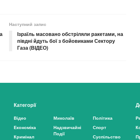
Наступний запис
а
Ізраїль масовано обстріляли ракетами, на
півдні йдуть бої з бойовиками Сектору
Газа (ВIДЕО)
Категорії
Д
Відео
Миколаїв
Політика
Р
Економіка
Надзвичайні
Спорт
К
Події
Кримінал
Суспільство
П