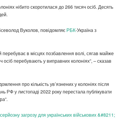
олоніях нібито скоротилася до 266 тисяч осіб. Десять
дей.
 Всеволод Вуколов, повідомляє
РБК
-Україна з
ий перебуває в місцях позбавлення волі, сягав майже
яч осіб перебувають у виправних колоніях”, – сказав
омлення про кількість ув’язнених у колоніях після
нь РФ у листопаді 2022 року перестала публікувати
ра”.
серйозну загрозу для українських військових &#8211;