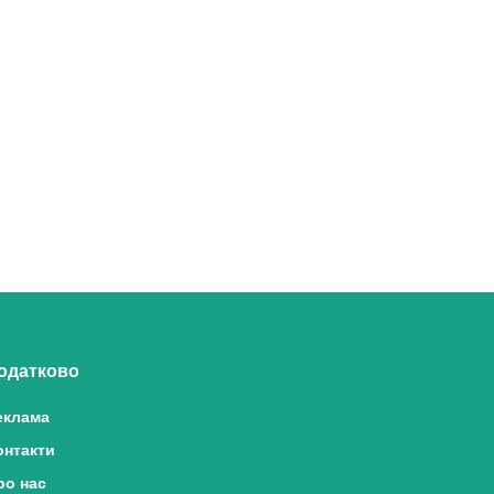
одатково
еклама
онтакти
ро нас