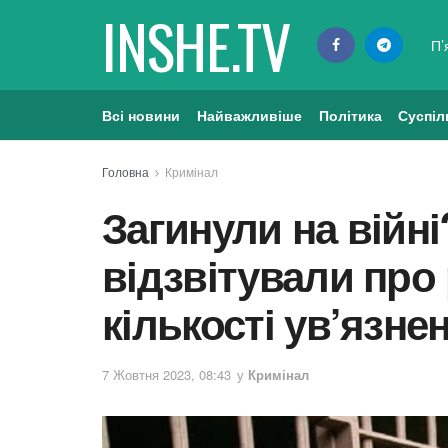
INSHE.TV
П’
Всі новини
Найважливіше
Політика
Суспіл
Головна
Кримінал
Загинули на війні?
відзвітували про
кількості ув’язне
7 Жовтня 2023, 08:43
у
Кримінал