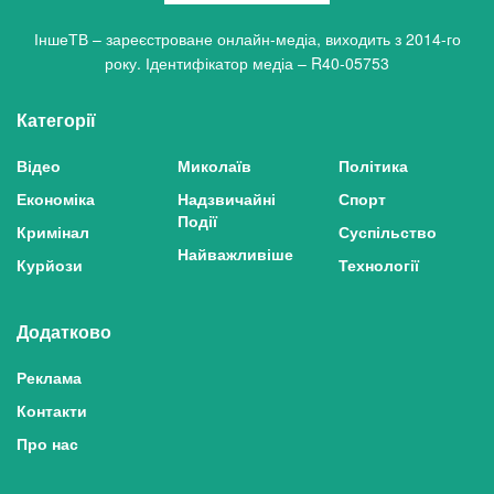
ІншеТВ – зареєстроване онлайн-медіа, виходить з 2014-го
року. Ідентифікатор медіа – R40-05753
Категорії
Відео
Миколаїв
Політика
Економіка
Надзвичайні
Спорт
Події
Кримінал
Суспільство
Найважливіше
Курйози
Технології
Додатково
Реклама
Контакти
Про нас