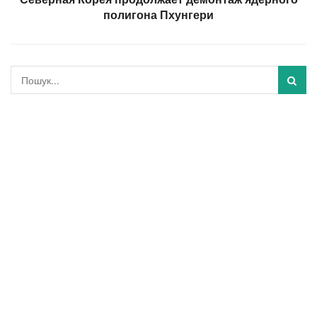
полигона Пхунгери