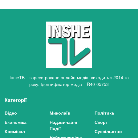
ІншеТВ – зареєстроване онлайн-медіа, виходить з 2014-го
року. Ідентифікатор медіа – R40-05753
Категорії
Відео
Миколаїв
Політика
Економіка
Надзвичайні
Спорт
Події
Кримінал
Суспільство
Найважливіше