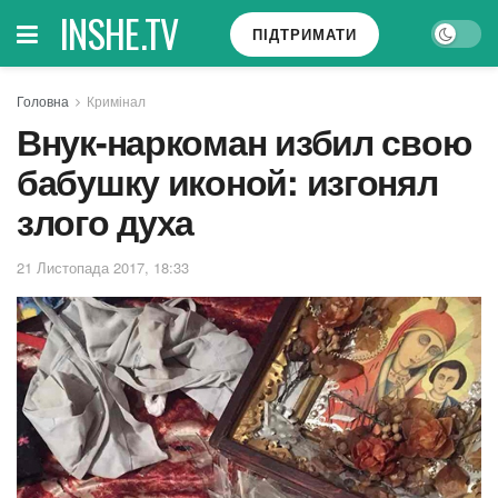
INSHE.TV
ПІДТРИМАТИ
Головна
Кримінал
Внук-наркоман избил свою
бабушку иконой: изгонял
злого духа
21 Листопада 2017, 18:33