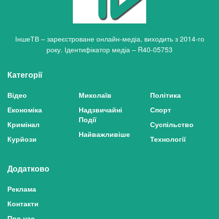
ІншеТВ – зареєстроване онлайн-медіа, виходить з 2014-го
року. Ідентифікатор медіа – R40-05753
Категорії
Відео
Миколаїв
Політика
Економіка
Надзвичайні
Спорт
Події
Кримінал
Суспільство
Найважливіше
Курйози
Технології
Додатково
Реклама
Контакти
Про нас