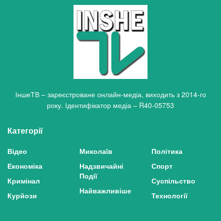
ІншеТВ – зареєстроване онлайн-медіа, виходить з 2014-го
року. Ідентифікатор медіа – R40-05753
Категорії
Відео
Миколаїв
Політика
Економіка
Надзвичайні
Спорт
Події
Кримінал
Суспільство
Найважливіше
Курйози
Технології