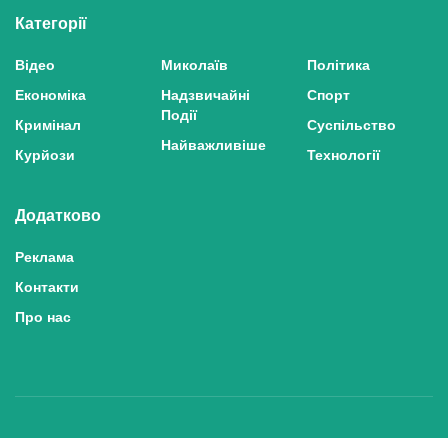
Категорії
Відео
Миколаїв
Політика
Економіка
Надзвичайні
Спорт
Події
Кримінал
Суспільство
Найважливіше
Курйози
Технології
Додатково
Реклама
Контакти
Про нас
Політика конфіденційності та захисту персональних даних