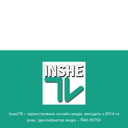
ІншеТВ – зареєстроване онлайн-медіа, виходить з 2014-го
року. Ідентифікатор медіа – R40-05753